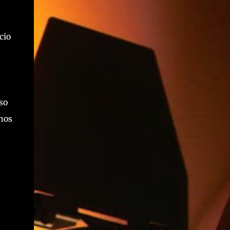
cio
so
nos