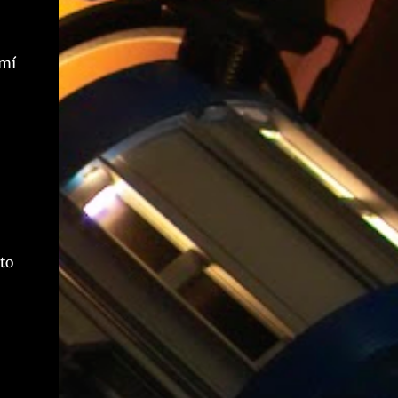
 mí
to