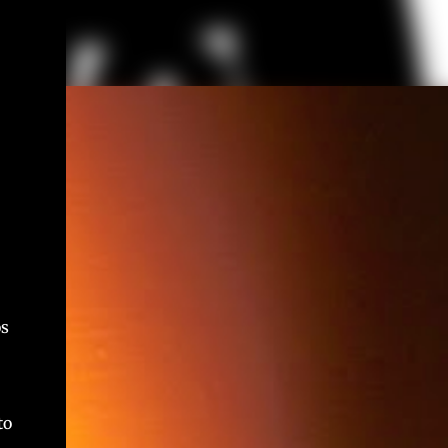
os
to